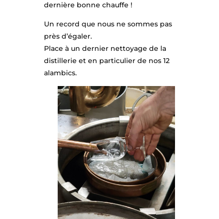
TR
dernière bonne chauffe !
E
Un record que nous ne sommes pas
VI
près d’égaler.
SI
Place à un dernier nettoyage de la
distillerie et en particulier de nos 12
ON
alambics.
NO
S
MÉ
TI
ER
S