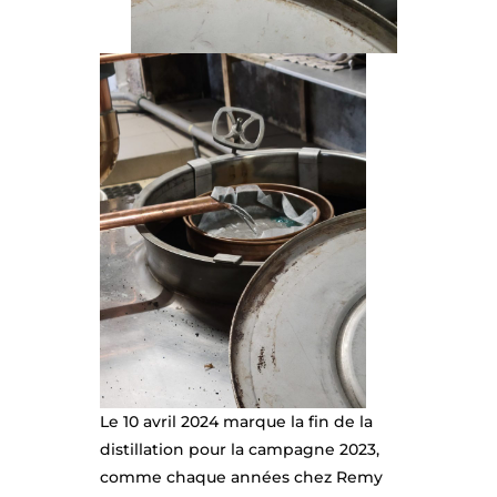
NO
S
PR
O
D
UI
TS
NO
S
AC
Le 10 avril 2024 marque la fin de la
TU
distillation pour la campagne 2023,
comme chaque années chez Remy