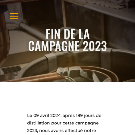
≡
FIN DE LA
CAMPAGNE 2023
A
C
C
UE
IL
Le 09 avril 2024, après 189 jours de
NO
distillation pour cette campagne
2023, nous avons effectué notre